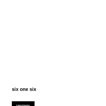
six one six
смотреть