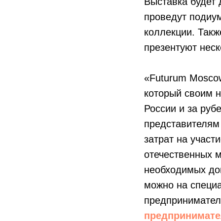
Выставка будет 
проведут подиу
коллекции. Так
презентуют неск
«Futurum Mosco
который своим 
России и за руб
представителям
затрат на участ
отечественных м
необходимых док
можно на спец
предпринимател
предпринимате