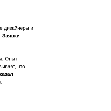
ие дизайнеры и
.
Заявки
м. Опыт
ывает, что
казал
й
.