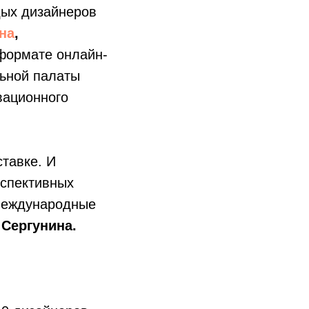
дых дизайнеров
на
,
 формате онлайн-
ьной палаты
вационного
тавке. И
рспективных
 международные
 Сергунина.