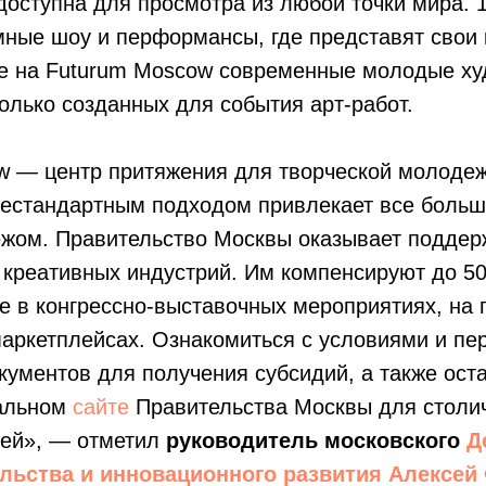
доступна для просмотра из любой точки мира. 
мные шоу и перформансы, где представят свои
же на Futurum Moscow современные молодые ху
олько созданных для события арт-работ.
w — центр притяжения для творческой молодеж
нестандартным подходом привлекает все больш
ежом. Правительство Москвы оказывает поддер
 креативных индустрий. Им компенсируют до 50
ие в конгрессно-выставочных мероприятиях, на
аркетплейсах. Ознакомиться с условиями и пе
ументов для получения субсидий, а также оста
иальном
сайте
Правительства Москвы для столи
ей», — отметил
руководитель московского
Д
льства и инновационного развития
Алексей