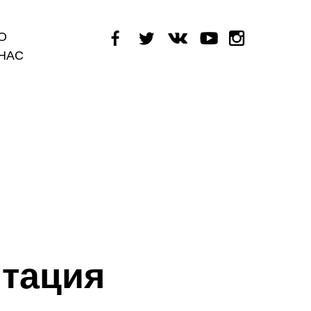
О
НАС
итация