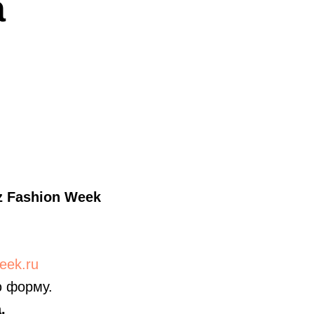
а
z Fashion Week
eek.ru
ю форму.
.