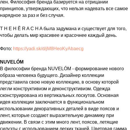
лен. Философия бренда базируется на отрицании
принципов, утверждающих, что нельзя надевать все самое
нарядное за раз и без случая.
T H E H Ӗ R A C H A была задумана и существует для того,
чтобы делать мир красивее и красочнее каждый день.
Фото:
https://yadi.sk/d/jM8HeoKyAbaecg
NUVELÓM
В философии бренда NUVELÓM - формирование нового
образа человека будущего. Дизайнер коллекции
представила свою новую коллекцию, в основу которой
легли конструктивизм и деконструктивизм. Одежда
сконструирована из вертикальных лоскутов. Основная
идея коллекции заключается в функциональном
использовании декоративных деталей в виде поясов и
лент, которые создают выразительную динамику при
движении. В связи с этим много лент, поясов, летящие
силуэты с использованием легких тканей. Цветовая гамма