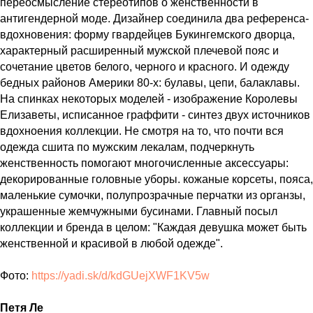
переосмысление стереотипов о женственности в
антигендерной моде. Дизайнер соединила два референса-
вдохновения: форму гвардейцев Букингемского дворца,
характерный расширенный мужской плечевой пояс и
сочетание цветов белого, черного и красного. И одежду
бедных районов Америки 80-х: булавы, цепи, балаклавы.
На спинках некоторых моделей - изображение Королевы
Елизаветы, исписанное граффити - синтез двух источников
вдохноения коллекции. Не смотря на то, что почти вся
одежда сшита по мужским лекалам, подчеркнуть
женственность помогают многочисленные аксессуары:
декорированные головные уборы. кожаные корсеты, пояса,
маленькие сумочки, полупрозрачные перчатки из органзы,
украшенные жемчужными бусинами. Главный посыл
коллекции и бренда в целом: "Каждая девушка может быть
женственной и красивой в любой одежде".
Фото:
https://yadi.sk/d/kdGUejXWF1KV5w
Петя Ле