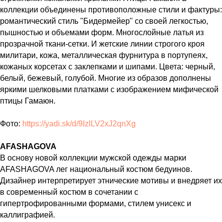
коллекции объединены противоположные стили и фактуры:
романтический стиль "Бидермейер" со своей легкостью,
пышностью и объемами форм. Многослойные латья из
прозрачной ткани-сетки. И жетские линии строгого кроя
милитари, кожа, металлическая фурнитура в портупеях,
кожаных корсетах с заклепками и шипами. Цвета: черный,
белый, бежевый, голубой. Многие из образов дополнены
яркими шелковыми платками с изображением мифической
птицы Гамаюн.
Фото:
https://yadi.sk/d/9IzlLV2xJ2qnXg
AFASHAGOVA
В основу новой коллекции мужской одежды марки
AFASHAGOVA лег национальный костюм бедуинов.
Дизайнер интерпретирует этнические мотивы и внедряет их
в современный костюм в сочетании с
гипертрофированными формами, стилем унисекс и
каллиграфией.