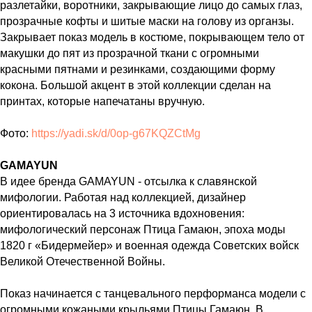
разлетайки, воротники, закрывающие лицо до самых глаз,
прозрачные кофты и шитые маски на голову из органзы.
Закрывает показ модель в костюме, покрывающем тело от
макушки до пят из прозрачной ткани с огромными
красными пятнами и резинками, создающими форму
кокона. Большой акцент в этой коллекции сделан на
принтах, которые напечатаны вручную.
Фото:
https://yadi.sk/d/0op-g67KQZCtMg
GAMAYUN
В идее бренда GAMAYUN - отсылка к славянской
мифологии. Работая над коллекцией, дизайнер
ориентировалась на 3 источника вдохновения:
мифологический персонаж Птица Гамаюн, эпоха моды
1820 г «Бидермейер» и военная одежда Советских войск
Великой Отечественной Войны.
Показ начинается с танцевального перформанса модели с
огромными кожаными крыльями Птицы Гамаюн. В