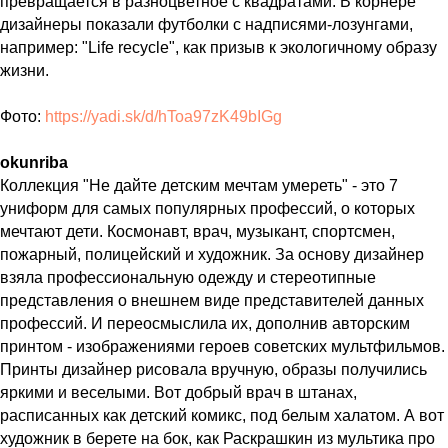
превращается в разноцветное с квадратами. В корнере
дизайнеры показали футболки с надписями-лозунгами,
например: "Life recycle", как призыв к экологичному образу
жизни.
Фото:
https://yadi.sk/d/hToa97zK49bIGg
okunriba
Коллекция "Не дайте детским мечтам умереть" - это 7
униформ для самых популярных профессий, о которых
мечтают дети. Космонавт, врач, музыкант, спортсмен,
пожарный, полицейский и художник. За основу дизайнер
взяла профессиональную одежду и стереотипные
представления о внешнем виде представителей данных
профессий. И переосмыслила их, дополнив авторским
принтом - изображениями героев советских мультфильмов.
Принты дизайнер рисовала вручную, образы получились
яркими и веселыми. Вот добрый врач в штанах,
расписанных как детский комикс, под белым халатом. А вот
художник в берете на бок, как Раскрашкин из мультика про