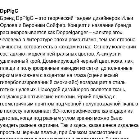
DpPlgG
Бренд DpPlgG – это творческий тандем дизайнеров Ильи
Орлова и Вероники Сойфер. Концепт и название бренда
расшифровывается как Doppelgänger – «альтер эго»
человека в литературе эпохи романтизма, темная сторона
личности, которая есть в каждом из нас. Основу коллекции
составляют модели нейтральных цветов, А-силуэт и
удлиненный крой. Доминирующий черный цвет, кожа, лак,
плащи и полупрозрачные накидки из сетки, дополненные
ярким макияжем с акцентом на глаза (сценический
гиперболизированный смоки-айс) возвращает в стиль
готики нулевых. Находкой дизайнеров является ткань,
создающая оптические иллюзии. Яркий подклад с
геометричным принтом под черной полупрозрачной тканью
в полоску напоминает 3D-голографические календари из
детства, когда под разным углом зрения можно было
увидеть разные картинки. Так и здесь, казавшееся издалека
простым черным платье, при близком рассмотрении