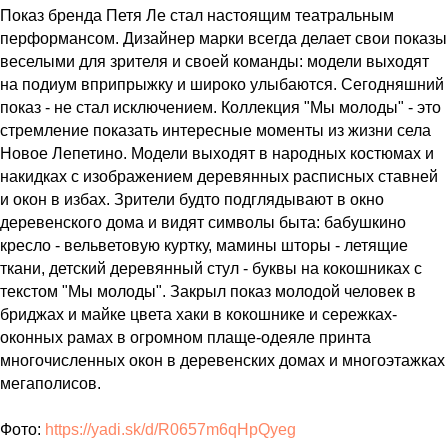
Показ бренда Петя Ле стал настоящим театральным
перформансом. Дизайнер марки всегда делает свои показы
веселыми для зрителя и своей команды: модели выходят
на подиум вприпрыжку и широко улыбаются. Сегодняшний
показ - не стал исключением. Коллекция "Мы молоды" - это
стремление показать интересные моменты из жизни села
Новое Лепетино. Модели выходят в народных костюмах и
накидках с изображением деревянных расписных ставней
и окон в избах. Зрители будто подглядывают в окно
деревенского дома и видят символы быта: бабушкино
кресло - вельветовую куртку, мамины шторы - летящие
ткани, детский деревянный стул - буквы на кокошниках с
текстом "Мы молоды". Закрыл показ молодой человек в
бриджах и майке цвета хаки в кокошнике и сережках-
оконных рамах в огромном плаще-одеяле принта
многочисленных окон в деревенских домах и многоэтажках
мегаполисов.
Фото:
https://yadi.sk/d/R0657m6qHpQyeg