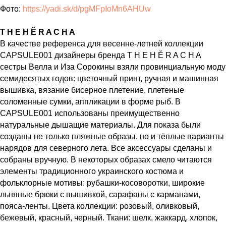
Фото:
https://yadi.sk/d/pgMFpIoMn6AHUw
T H E H
Ӗ
R A C H A
В качестве референса для весенне-летней коллекции
CAPSULE001 дизайнеры бренда T H E H Ӗ R A C H A
сестры Велла и Иза Сорокины взяли провинциальную моду
семидесятых годов: цветочный принт, ручная и машинная
вышивка, вязание бисерное плетение, плетеные
соломенные сумки, аппликации в форме рыб. В
CAPSULE001 использованы преимущественно
натуральные дышащие материалы. Для показа были
созданы не только пляжные образы, но и тёплые варианты
нарядов для северного лета. Все аксессуары сделаны и
собраны вручную. В некоторых образах смело читаются
элементы традиционного украинского костюма и
фольклорные мотивы: рубашки-косоворотки, широкие
льняные брюки с вышивкой, сарафаны с карманами,
пояса-ленты. Цвета коллекции: розовый, оливковый,
бежевый, красный, черный. Ткани: шелк, жаккард, хлопок,