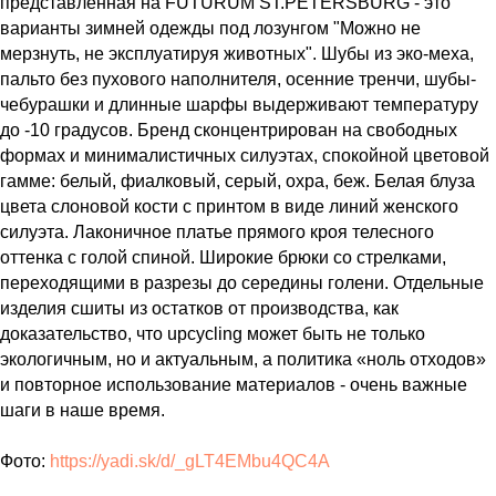
представленная на FUTURUM ST.PETERSBURG - это
варианты зимней одежды под лозунгом "Можно не
мерзнуть, не эксплуатируя животных". Шубы из эко-меха,
пальто без пухового наполнителя, осенние тренчи, шубы-
чебурашки и длинные шарфы выдерживают температуру
до -10 градусов. Бренд сконцентрирован на свободных
формах и минималистичных силуэтах, спокойной цветовой
гамме: белый, фиалковый, серый, охра, беж. Белая блуза
цвета слоновой кости с принтом в виде линий женского
силуэта. Лаконичное платье прямого кроя телесного
оттенка с голой спиной. Широкие брюки со стрелками,
переходящими в разрезы до середины голени. Отдельные
изделия сшиты из остатков от производства, как
доказательство, что upcycling может быть не только
экологичным, но и актуальным, а политика «ноль отходов»
и повторное использование материалов - очень важные
шаги в наше время.
Фото:
https://yadi.sk/d/_gLT4EMbu4QC4A