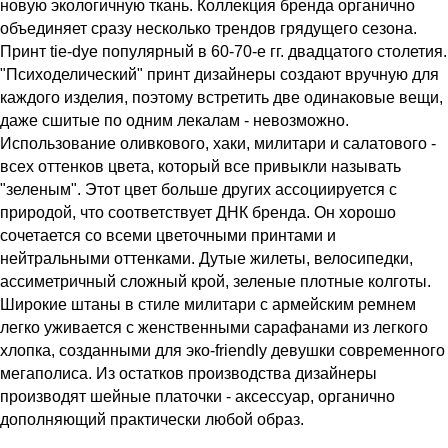
новую экологичную ткань. Коллекция бренда органично
объединяет сразу несколько трендов грядущего сезона.
Принт tie-dye популярный в 60-70-е гг. двадцатого столетия.
"Психоделический" принт дизайнеры создают вручную для
каждого изделия, поэтому встретить две одинаковые вещи,
даже сшитые по одним лекалам - невозможно.
Использование оливкового, хаки, милитари и салатового -
всех оттенков цвета, который все привыкли называть
"зеленым". Этот цвет больше других ассоциируется с
природой, что соответствует ДНК бренда. Он хорошо
сочетается со всеми цветочными принтами и
нейтральными оттенками. Дутые жилеты, велосипедки,
ассиметричный сложный крой, зеленые плотные колготы.
Широкие штаны в стиле милитари с армейским ремнем
легко уживается с женственными сарафанами из легкого
хлопка, созданными для эко-friendly девушки современного
мегаполиса. Из остатков производства дизайнеры
производят шейные платочки - аксессуар, органично
дополняющий практически любой образ.