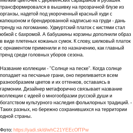
Мелкий цветочек с деревенских сарафанов и рубашек
трансформировался в вышивку на прозрачной блузе из
органзы, надетой под укороченный красный худи с
капюшоном и брендированной надписью на груди - дань
тренду на логоманию. Удмуртский платок с кистями стал
юбкой с бахромой. А бабушкины корзины дополнили образ
в виде плетеных кожаных сумок. К слову, шелковый платок
с орнаментом применили и по назначению, как главный
тренд среди головных уборов сезона.
Название коллекции - "Солнце на песке". Когда солнце
попадает на песчаные грани, оно переливается всем
разнообразием цветов и их оттенков, оставаясь в
гармонии. Дизайнер метафорично связывает название
коллекции с идеей о многообразии русской души и
богатством культурного наследия фольклорных традиций. -
Таких разных, но бережно сохранившихся на территории
одной страны.
Фото:
https://yadi.sk/d/whC21YEEcOfTPw